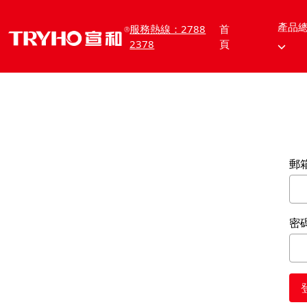
產品
服務熱線：2788
首
2378
頁
郵
密