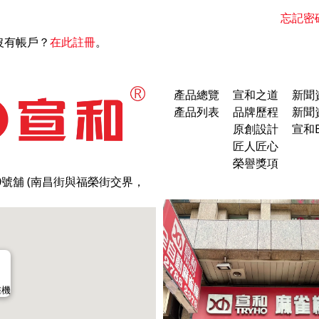
忘記密
沒有帳戶？
在此註冊
。
產品總覽
宣和之道
新聞
產品列表
品牌歷程
新聞
原創設計
宣和B
匠人匠心
榮譽獎項
0號舖 (南昌街與福榮街交界，
雀機