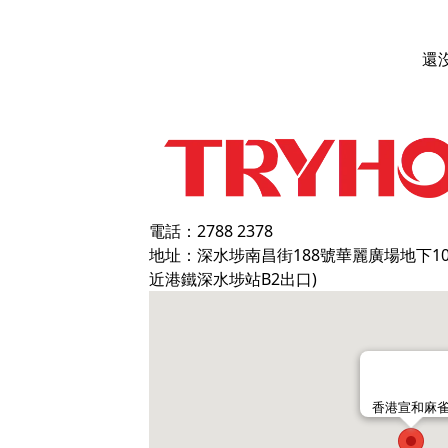
還
電話：2788 2378
地址：深水埗南昌街188號華麗廣場地下1
近港鐵深水埗站B2出口)
香港宣和麻