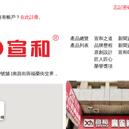
忘記密
沒有帳戶？
在此註冊
。
產品總覽
宣和之道
新聞
產品列表
品牌歷程
新聞
原創設計
宣和B
匠人匠心
榮譽獎項
0號舖 (南昌街與福榮街交界，
雀機