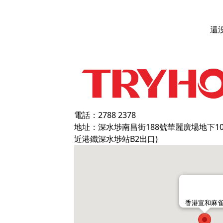
還
電話：2788 2378
地址：深水埗南昌街188號華麗廣場地下1
近港鐵深水埗站B2出口)
香港宣和麻