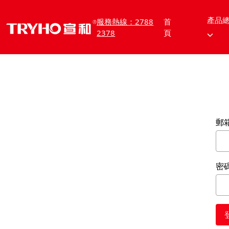
產品
服務熱線：2788
首
2378
頁
郵
密