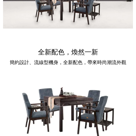
全新配色，煥然一新
簡約設計、流線型機身，全新配色，帶來時尚潮流外觀