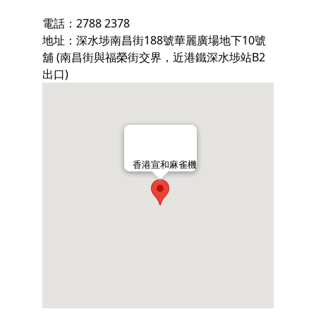
電話：2788 2378
地址：深水埗南昌街188號華麗廣場地下10號
舖 (南昌街與福榮街交界，近港鐵深水埗站B2
出口)
香港宣和麻雀機