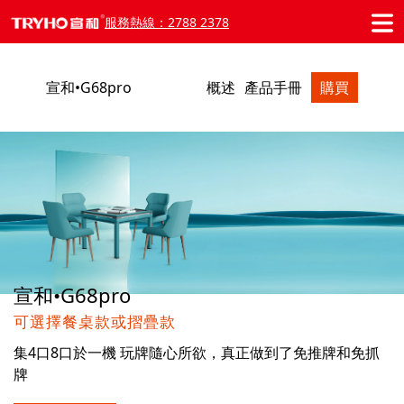
服務熱線：2788 2378
宣和•G68pro
概述
產品手冊
購買
宣和•G68pro
可選擇餐桌款或摺疊款
集4口8口於一機 玩牌隨心所欲，真正做到了免推牌和免抓
牌