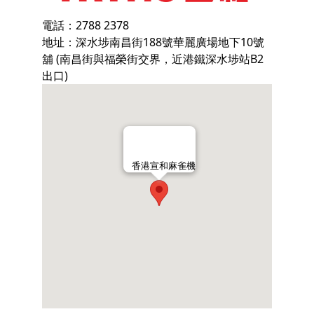
電話：2788 2378
地址：深水埗南昌街188號華麗廣場地下10號
舖 (南昌街與福榮街交界，近港鐵深水埗站B2
出口)
香港宣和麻雀機