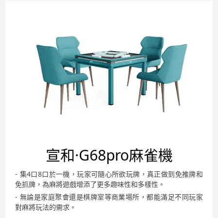
宣和·G68pro
麻雀機
- 集4口8口於一機，玩家可隨心所欲玩牌，真正做到免推牌和
免抓牌，為麻將遊戲增添了更多趣味性和多樣性。
- 無論是家庭聚會還是棋牌室等商業場所，都能滿足不同玩家
對麻將玩法的需求。