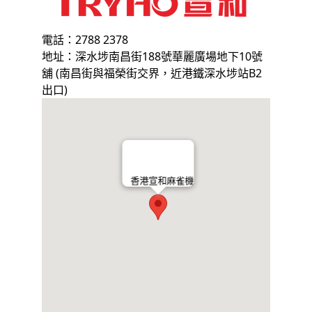
電話：2788 2378
地址：深水埗南昌街188號華麗廣場地下10號
舖 (南昌街與福榮街交界，近港鐵深水埗站B2
出口)
香港宣和麻雀機