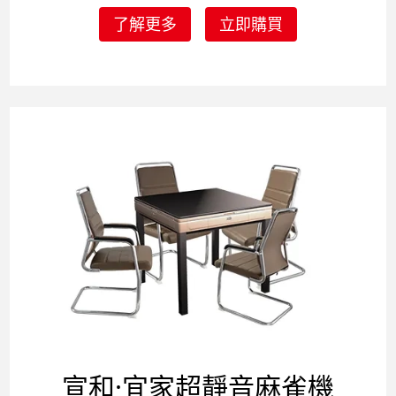
了解更多
立即購買
宣和·宜家超靜音
麻雀
機