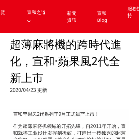
服務
總覽
宣和之道
新聞
宣和
持
資訊
Blog
超薄麻將機的跨時代進
化，宣和·蘋果風2代全
新上市
2020/04/23 更新